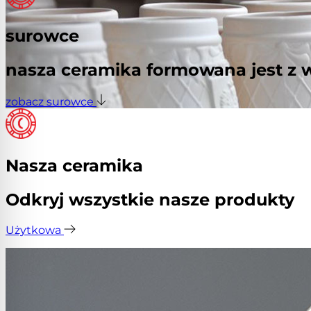
surowce
nasza ceramika formowana jest 
zobacz surowce
Nasza ceramika
Odkryj wszystkie nasze produkty
Użytkowa