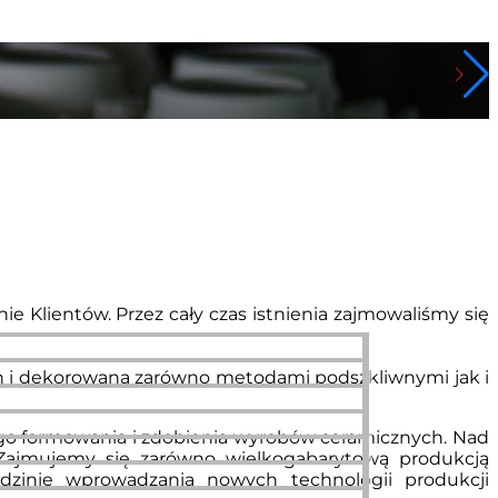
ie Klientów. Przez cały czas istnienia zajmowaliśmy się
h i dekorowana zarówno metodami podszkliwnymi jak i
ego formowania i zdobienia wyrobów ceramicznych. Nad
ę. Zajmujemy się zarówno wielkogabarytową produkcją
dzinie wprowadzania nowych technologii produkcji