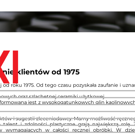
anie klientów od 1975
od roku 1975. Od tego czasu pozyskała zaufanie i uznan
wych oraz szlachetnej ceramiki użytkowej.
– formowana jest z wysokogatunkowych glin kaolinowyc
któw i sugestii zleceniodawcy. Mamy możliwość ręczn
talent i zdolności plastyczne grają największą rol
w wymagających w całości ręcznej obróbki. W dzie