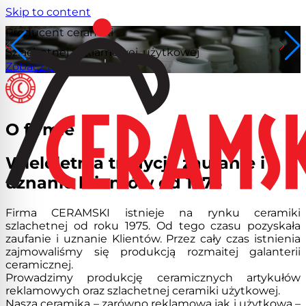
Skip to content
Producent ceramiki
Producent ceramiki
Producent ceramiki
Producent ceramiki
Szlachetnej, reklamowej, użytkowej
Szlachetnej, reklamowej, użytkowej
Szlachetnej, reklamowej, użytkowej
Szlachetnej, reklamowej, użytkowej
Zobacz produkty
Zobacz produkty
Zobacz produkty
Zobacz produkty
O firmie
Wieloletnia tradycja zaufanie i
uznanie klientów od 1975
Firma CERAMSKI istnieje na rynku ceramiki
szlachetnej od roku 1975. Od tego czasu pozyskała
zaufanie i uznanie Klientów. Przez cały czas istnienia
zajmowaliśmy się produkcją rozmaitej galanterii
ceramicznej.
Prowadzimy produkcję ceramicznych artykułów
reklamowych oraz szlachetnej ceramiki użytkowej.
Nasza ceramika – zarówno reklamowa jak i użytkowa –