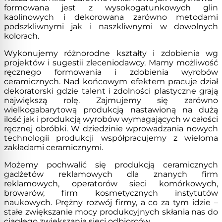
formowana jest z wysokogatunkowych glin
kaolinowych i dekorowana zarówno metodami
podszkliwnymi jak i naszkliwnymi w dowolnych
kolorach.
Wykonujemy różnorodne kształty i zdobienia wg
projektów i sugestii zleceniodawcy. Mamy możliwość
ręcznego formowania i zdobienia wyrobów
ceramicznych. Nad końcowym efektem pracuje dział
dekoratorski gdzie talent i zdolności plastyczne grają
największą rolę. Zajmujemy się zarówno
wielkogabarytową produkcją nastawioną na dużą
ilość jak i produkcją wyrobów wymagających w całości
ręcznej obróbki. W dziedzinie wprowadzania nowych
technologii produkcji współpracujemy z wieloma
zakładami ceramicznymi.
Możemy pochwalić się produkcją ceramicznych
gadżetów reklamowych dla znanych firm
reklamowych, operatorów sieci komórkowych,
browarów, firm kosmetycznych instytutów
naukowych. Prężny rozwój firmy, a co za tym idzie –
stałe zwiększanie mocy produkcyjnych skłania nas do
ciągłego zwiększania sieci odbiorców.